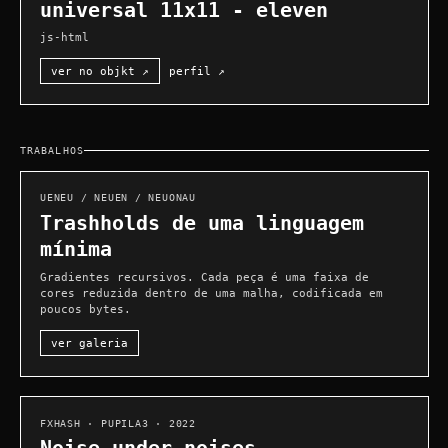
universal 11x11 - eleven
js-html
ver no objkt ↗
perfil ↗
TRABALHOS
UENEU / NEUEN / NEUONAU
Trashholds de uma linguagem
mínima
Gradientes recursivos. Cada peça é uma faixa de
cores reduzida dentro de uma malha, codificada em
poucos bytes.
ver galeria
FXHASH · PUPILA3 · 2022