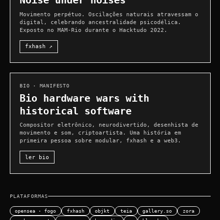
Noise under noises
Movimento perpétuo. Oscilações naturais atravessam o
digital, celebrando ancestralidade psicodélica.
Exposto no MAM-Rio durante o Hacktudo 2022.
fxhash ↗
BIO · MANIFESTO
Bio hardware wars with
historical software
Compositor eletrônico, neurodivertido, desenhista de
movimento e som, criptoartista. Uma história em
primeira pessoa sobre modular, fxhash e a web3.
ler bio
PLATAFORMAS
opensea · fogo
fxhash
objkt
teia
gallery.so
zora