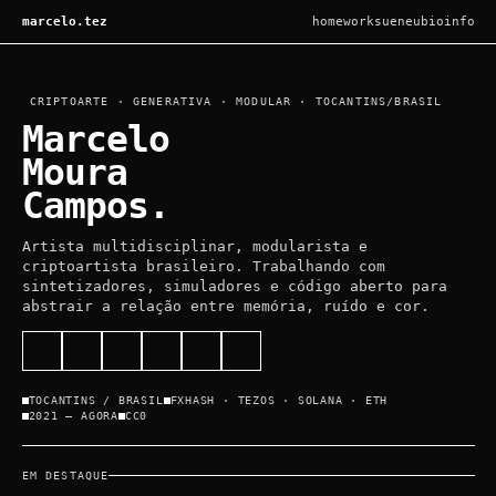
marcelo.tez
home
works
ueneu
bio
info
CRIPTOARTE · GENERATIVA · MODULAR · TOCANTINS/BRASIL
Marcelo
Moura
Campos.
Artista multidisciplinar, modularista e
criptoartista brasileiro. Trabalhando com
sintetizadores, simuladores e código aberto para
abstrair a relação entre memória, ruído e cor.
TOCANTINS / BRASIL
FXHASH · TEZOS · SOLANA · ETH
2021 — AGORA
CC0
EM DESTAQUE